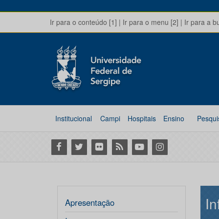
Ir para o conteúdo [1]
|
Ir para o menu [2]
|
Ir para a b
Institucional
Campi
Hospitais
Ensino
Pesqui
Facebook
Twitter
Flickr
RSS
Youtube
Instagram
In
Apresentação