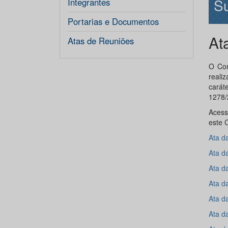
Su
Integrantes
Portarias e Documentos
At
Atas de Reuniões
O Com
reali
carát
1278/
Acess
este 
Ata d
Ata d
Ata d
Ata d
Ata d
Ata d