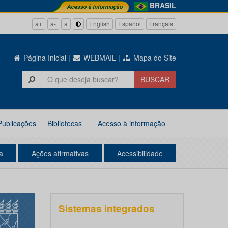
BRASIL
a+
a-
a
English
Español
Français
Página Inicial
|
WEBMAIL
|
Mapa do Site
Publicações
Bibliotecas
Acesso à informação
a
Ações afirmativas
Acessibilidade
Sistemas integrados