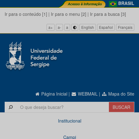
BRASIL
Ir para o conteúdo [1]
|
Ir para o menu [2]
|
Ir para a busca [3]
a+
a-
a
English
Español
Français
Página Inicial
|
WEBMAIL
|
Mapa do Site
Institucional
Campi